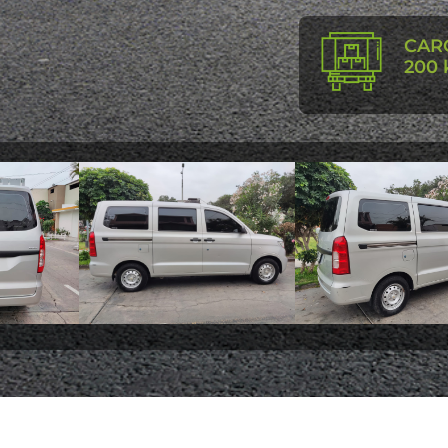
CARG
200 