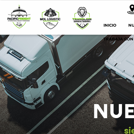
INICIO
N
TRABAJA CON
NUE
s