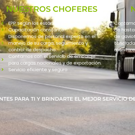
NUESTROS CHOFERES
EPP según los estándares.
Contamos
Capacitación constante.
de hasta
Disponemos de personal experto en el
de gavio
manejo de su carga, seguimiento y
toneladas
control de despacho.
monitoreo
Contamos con el servicio de embalaje
para cargas nacionales y de exportación.
Servicio eficiente y seguro
NTES PARA TI Y BRINDARTE EL MEJOR SERVICIO D