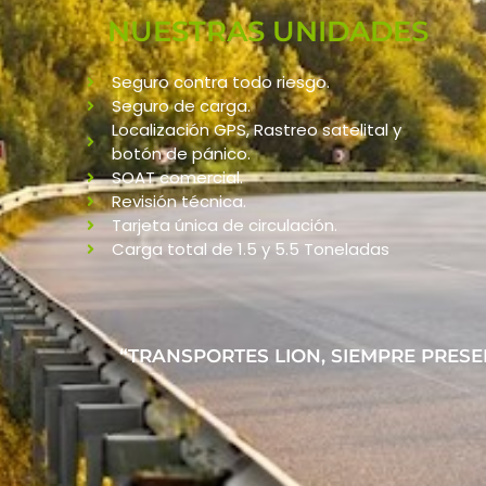
NUESTRAS UNIDADES
Seguro contra todo riesgo.
Seguro de carga.
Localización GPS, Rastreo satelital y
botón de pánico.
SOAT comercial.
Revisión técnica.
Tarjeta única de circulación.
Carga total de 1.5 y 5.5 Toneladas
“TRANSPORTES LION, SIEMPRE PRESE