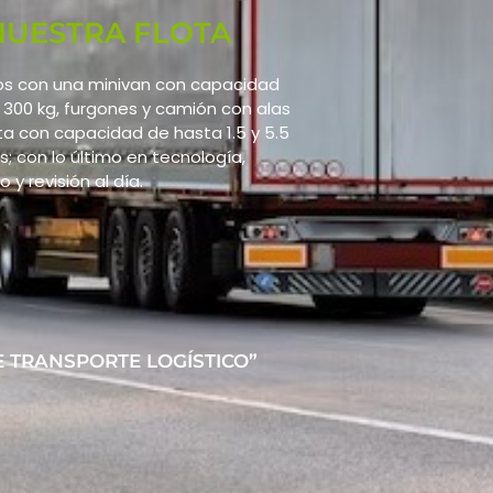
NUESTRA FLOTA
 con una minivan con capacidad
 300 kg, furgones y camión con alas
ta con capacidad de hasta 1.5 y 5.5
; con lo último en tecnología,
 y revisión al día.
E TRANSPORTE LOGÍSTICO”