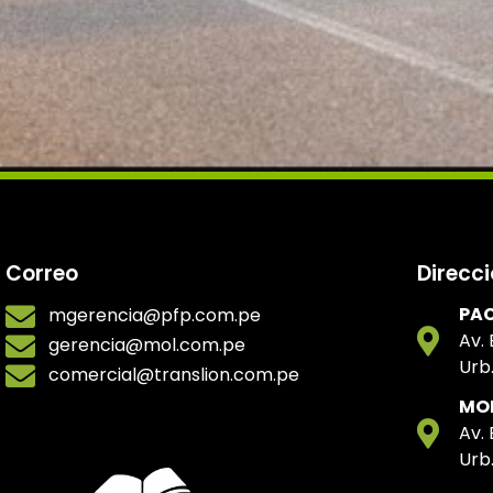
Correo
Direcc
PAC
mgerencia@pfp.com.pe
Av.
gerencia@mol.com.pe
Urb
comercial@translion.com.pe
MOL
Av.
Urb