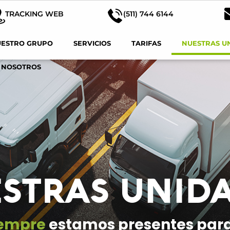
TRACKING WEB
(511) 744 6144
UESTRO GRUPO
SERVICIOS
TARIFAS
NUESTRAS U
 NOSOTROS
STRAS UNID
iempre
estamos presentes para